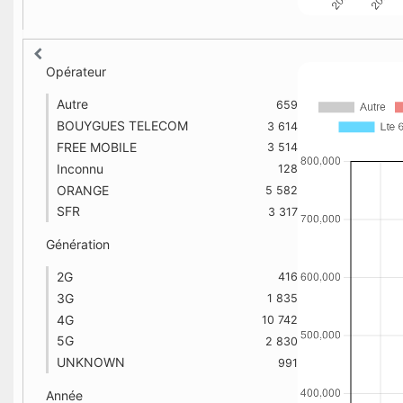
Opérateur
Autre
659
BOUYGUES TELECOM
3 614
FREE MOBILE
3 514
Inconnu
128
ORANGE
5 582
SFR
3 317
Génération
2G
416
3G
1 835
4G
10 742
5G
2 830
UNKNOWN
991
Année