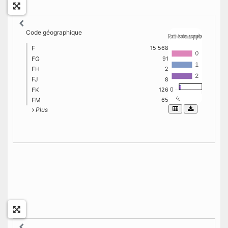
Code géographique
F
15 568
FG
91
FH
2
FJ
8
FK
126
FM
65
Plus