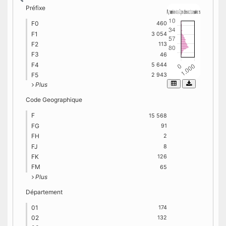
Préfixe
F0
460
F1
3 054
F2
113
F3
46
F4
5 644
F5
2 943
Plus
Code Geographique
F
15 568
FG
91
FH
2
FJ
8
FK
126
FM
65
Plus
Département
01
174
02
132