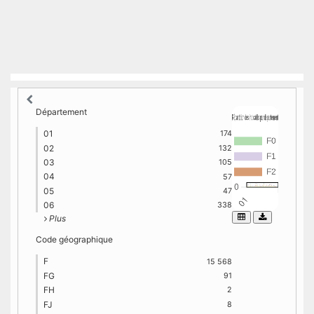
Département
01
174
02
132
03
105
04
57
05
47
06
338
Plus
Code géographique
F
15 568
FG
91
FH
2
FJ
8