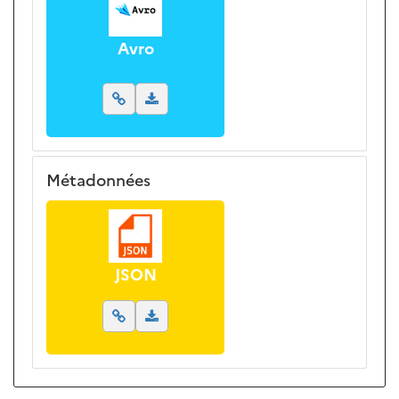
Avro
Métadonnées
JSON