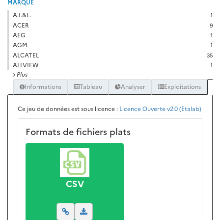
MARQUE
A.I.&E.
1
ACER
9
AEG
1
AGM
1
ALCATEL
35
ALLVIEW
1
Plus
Informations
Tableau
Analyser
Exploitations
Ce jeu de données est sous licence :
Licence Ouverte v2.0 (Etalab)
Formats de fichiers plats
CSV