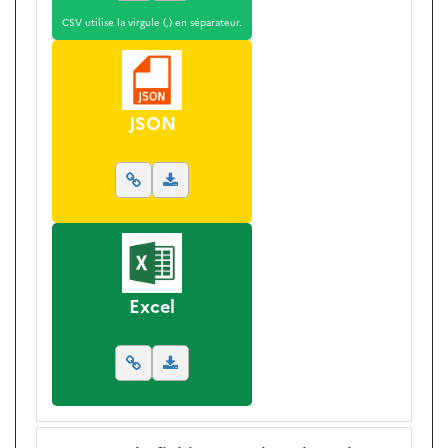
CSV utilise la virgule (,) en séparateur.
JSON
Excel