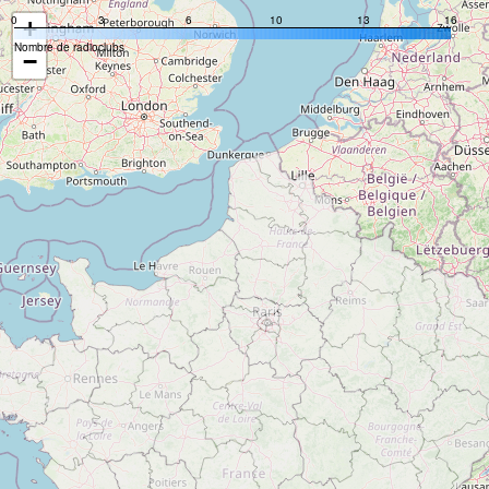
0
3
6
10
13
16
+
Nombre de radioclubs
−