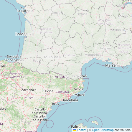
Leaflet
|
©
OpenStreetMap
contributors