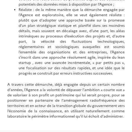
potentiels des données mises à disposition par l’Agence ;
Réaliste : de la même manière que la démarche engagée par
l’Agence est exploratoire, elle se veut également réaliste :
plutôt que d’adopter une approche basée sur la promesse
d’un plan stratégique statique et planifié dans ses moindres
détails, mais souvent en décalage avec, d’une part, les aléas
intrinsèques au processus d’exécution des projets et, d’autre
part, la vélocité des fluctuations technologiques,
réglementaires et sociologiques auxquelles est soumis
l’ensemble des organisations et des entreprises, l’Agence
s’inscrit dans une approche résolument agile, inspirée du lean
startup , avec une avancée incrémentale, « par petits pas »,
une focalisation sur des résultats rapides, et une idée que le
progrès se construit par erreurs instructives successives.
A travers cette démarche, déjà engagée depuis un certain nombre
d’années, l’Agence a la volonté de dépasser l’ambition « courte vue »
de valoriser à son profit un patrimoine qui lui serait propre, pour se
positionner en partenaire de l’aménagement radiofréquence des
territoires et en acteur de la transition globale du gouvernement vers
l’économie de la connaissance, en utilisant naturellement comme
laboratoire le périmètre informationnel qu’il lui échoit d’administrer.